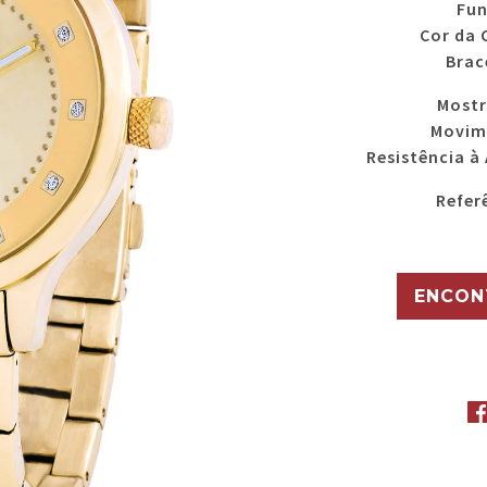
Fu
Cor da 
Brac
Most
Movim
Resistência à
Refer
ENCON