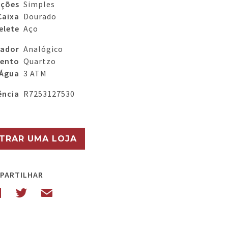
nções
Simples
Caixa
Dourado
elete
Aço
rador
Analógico
ento
Quartzo
 Água
3 ATM
ência
R7253127530
TRAR UMA LOJA
PARTILHAR