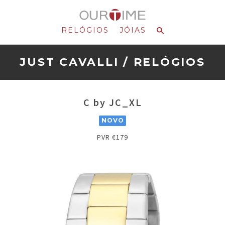
RELÓGIOS
JÓIAS
JUST CAVALLI
/
RELÓGIOS
C by JC_XL
NOVO
PVR €179