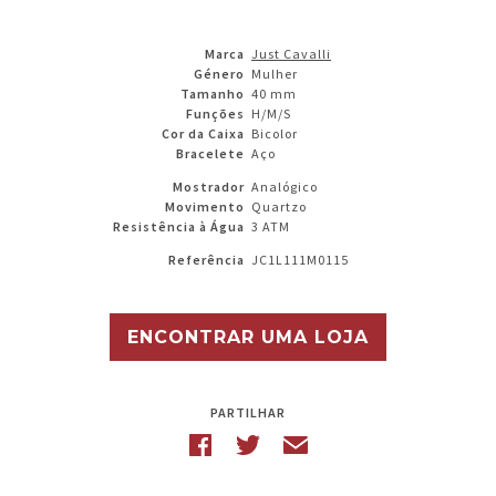
Marca
Just Cavalli
Género
Mulher
Tamanho
40 mm
Funções
H/M/S
Cor da Caixa
Bicolor
Bracelete
Aço
Mostrador
Analógico
Movimento
Quartzo
Resistência à Água
3 ATM
Referência
JC1L111M0115
ENCONTRAR UMA LOJA
PARTILHAR